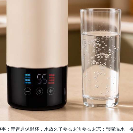
事：带普通保温杯，水放久了要么太烫要么太凉；想喝温水，