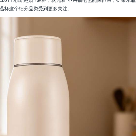
LL011无线便携恒温杯，就凭着“不用插电也能保恒温，矿泉水
恒温杯这个细分品类受到更多关注。