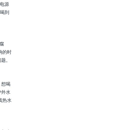
插电源
时喝到
腐
纳的时
问题。
，想喝
户外水
找热水