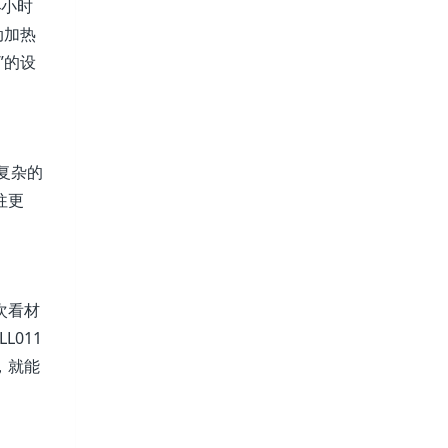
4小时
动加热
”的设
复杂的
往更
次看材
011
，就能