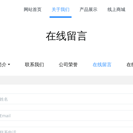
网站首页
关于我们
产品展示
线上商城
在线留言
简介
联系我们
公司荣誉
在线留言
在