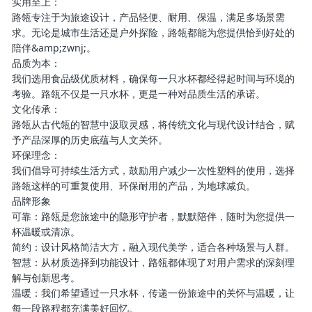
实用至上：
路瓴专注于为旅途设计，产品轻便、耐用、保温，满足多场景需
求。无论是城市生活还是户外探险，路瓴都能为您提供恰到好处的
陪伴&amp;zwnj;。
品质为本：
我们选用食品级优质材料，确保每一只水杯都经得起时间与环境的
考验。路瓴不仅是一只水杯，更是一种对品质生活的承诺。
文化传承：
路瓴从古代瓴的智慧中汲取灵感，将传统文化与现代设计结合，赋
予产品深厚的历史底蕴与人文关怀。
环保理念：
我们倡导可持续生活方式，鼓励用户减少一次性塑料的使用，选择
路瓴这样的可重复使用、环保耐用的产品，为地球减负。
品牌形象
可靠：路瓴是您旅途中的隐形守护者，默默陪伴，随时为您提供一
杯温暖或清凉。
简约：设计风格简洁大方，融入现代美学，适合各种场景与人群。
智慧：从材质选择到功能设计，路瓴都体现了对用户需求的深刻理
解与创新思考。
温暖：我们希望通过一只水杯，传递一份旅途中的关怀与温暖，让
每一段路程都充满美好回忆。